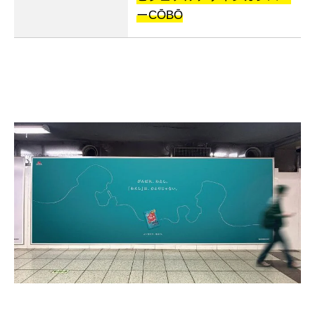
ー
CŌBŌ