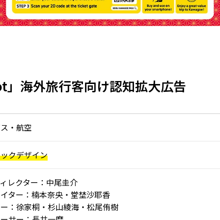
ot」海外旅行客向け認知拡大広告
バス・航空
ィックデザイン
ィレクター：中尾圭介
ライター：楠本奈央・堂埜沙耶香
ナー：徐家桐・杉山綾海・松尾侑樹
ューサー：長井一磨