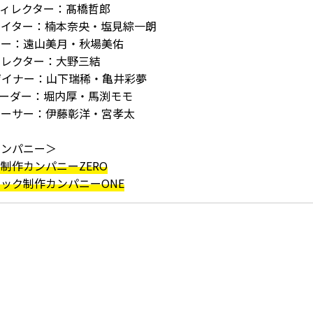
ィレクター：髙橋哲郎
ライター：楠本奈央・塩見綜一朗
ナー：遠山美月・秋場美佑
ィレクター：大野三結
ザイナー：山下瑞稀・亀井彩夢
コーダー：堀内厚・馬渕モモ
ューサー：伊藤彰洋・宮孝太
カンパニー＞
制作カンパニーZERO
ック制作カンパニーONE