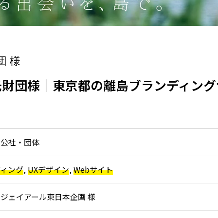
団 様
財団様｜東京都の離島ブランディングサ
・公社・団体
ディング
,
UXデザイン
,
Webサイト
ジェイアール東日本企画 様