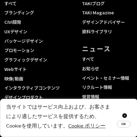
すべて
TAKIブログ
ブランディング
TAKI Magazine
CIVI開発
デザインアドバイザー
UXデザイン
資料ライブラリ
パッケージデザイン
ニュース
プロモーション
すべて
グラフィックデザイン
お知らせ
Webサイト
イベント・セミナー情報
映像/動画
リクルート情報
インタラクティブコンテンツ
受賞情報
デザインプロダクト
「制作実績」検索
当サイトではサービス向上および、お客さま
採用情報
Close
により適したサービスを提供するため、
Communication Design
OK
Cookieを使用しています。
Cookie ポリシー
会社情報