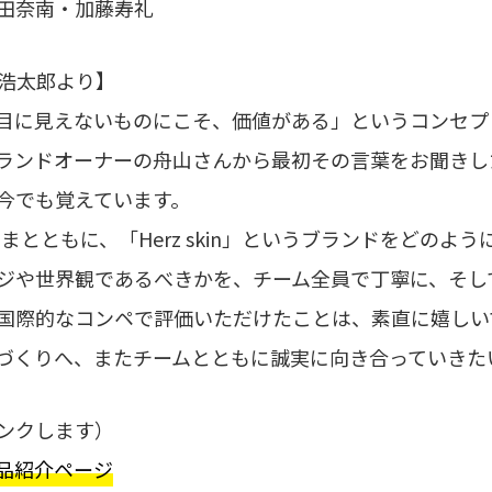
田奈南・加藤寿礼
山浩太郎より】
「目に​見えない​ものに​こそ、​価値が​ある」と​いう​コン
ランドオーナーの​舟山さんから​最初​その​言葉を​お聞きした
を今でも覚えています。
さまとともに、「​Herz skin」と​いう​ブランドを​どの
ージや​世界観であるべきかを、​チーム全員で​丁寧に、​そし
​国際的な​コンペで​評価いただけた​ことは、​素直に​嬉しい
ドづくりへ、​また​チームとともに​誠実に​向き合っていきた
ンクします）
受賞作品紹介ページ