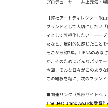
プロデューサー：井上元気・鴇
【弊社アートディレクター 米
ブランドと​して​大切に​したい​
ィと​して​可視化したい。​——ブ
たなと​、反射的に感じたこと
そこから​約2年。​LIENAのみな
か、​その​ために​どんな​パッケ
今回、​そんな​日々が​このような
この​経験を​糧に、​次の​ブラン
■関連リンク（外部サイトへリ
The Best Brand Awards 