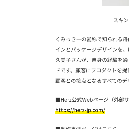
スキン
く​みっきーの​愛称で​知られる
インと​パッケージデザインを、弊
久美子さんが、​自身の​経験を​通
ドです。​顧客に​プロダクトを​提供
顧客との​接点と​なる​すべての
■Herz公式Webページ（外
https://herz-jp.com/
■制作事例ページはこちら