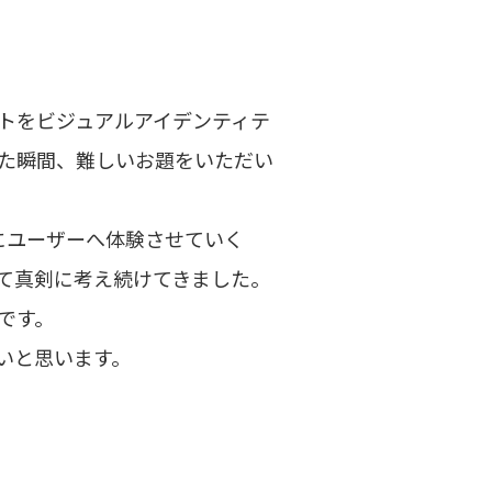
セプトを​ビジュアルアイデンティテ
​瞬間、​難しい​お題を​いただい
ように​ユーザーへ​体験させていく
て​真剣に​考え続けてきました。​
です。​
いと​思います。