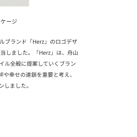
ッケージ
ブランド​「Herz」の​ロゴデザ
しました。​「Herz」は、​舟山
タイル全般に​提案していく​ブラン
や​幸せの​連鎖を​重要と​考え、​
インしました。