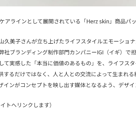
ケアラインとして展開されている「Herz skin」商品パ
​舟山久美子さんが​立ち上げた​ライフスタイルエモーショナル
社ブランディング制作部門カンパニー​IGI（イギ）で​担当
して​実感した​「本当に​価値の​ある​もの」を、​ライフス
するだけではなく、​人と​人との​交流に​よって​生まれる​絆
​デザインが​コンセプトを​映し出す媒体と​なるよう、​デザ
部サイトへリンクします）