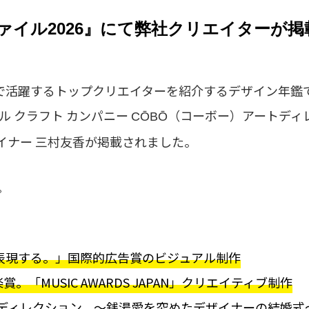
ァイル2026』にて弊社クリエイターが
線で活躍するトップクリエイターを紹介するデザイン年鑑
ル クラフト カンパニー
（コーボー）アートディ
CŌBŌ
イナー 三村友香が掲載されました。
。
を表現する。」国際的広告賞のビジュアル制作
。「MUSIC AWARDS JAPAN」クリエイティブ制作
ディレクション。～銭湯愛を究めたデザイナーの結婚式