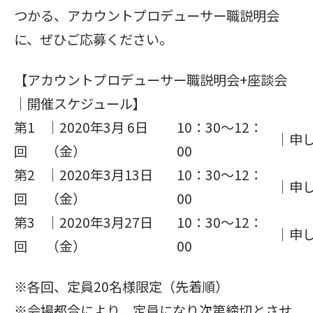
つかる、アカウントプロデューサー職説明会
に、ぜひご応募ください。
【アカウントプロデューサー職説明会+座談会
｜開催スケジュール】
第1
｜2020年3月 6日
10：30～12：
｜申
回
（金）
00
第2
｜2020年3月13日
10：30～12：
｜申
回
（金）
00
第3
｜2020年3月27日
10：30～12：
｜申
回
（金）
00
※各回、定員20名様限定（先着順）
※会場都合により、定員になり次第締切とさせ