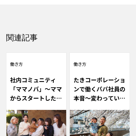
関連記事
働き方
働き方
社内コミュニティ
たきコーポレーショ
「ママノバ」～ママ
ンで働くパパ社員の
からスタートした、
本音～変わってい
すべての社員の働き
く“仕事と家庭”の
やすさ向上を目指す
関係性～
取り組み～