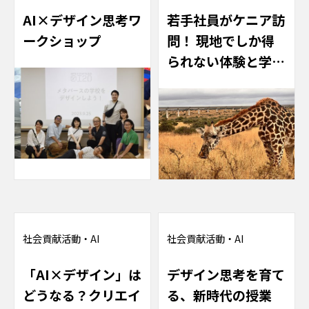
AI×デザイン思考ワ
若手社員がケニア訪
ークショップ
問！ 現地でしか得
られない体験と学
び。
社会貢献活動
・
AI
社会貢献活動
・
AI
「AI×デザイン」は
デザイン思考を育て
どうなる？クリエイ
る、新時代の授業