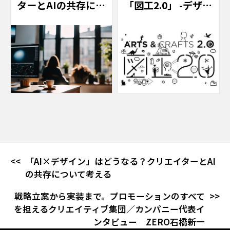
ターとAIの共存につ
「図工2.0」 -デザイ
いて考える
ナー藤井の挑戦 -
「AI×デザイン」はどうなる？クリエイターとAI
の共存について考える
戦略立案から実装まで。プロモーションのすべて
を担えるクリエイティブ集団／カンパニー代表イ
ンタビュー ZERO石橋新一